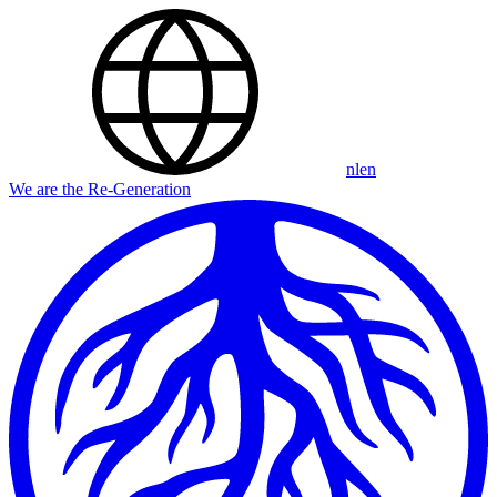
nl
en
We are the Re-Generation