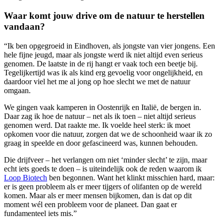
Waar komt jouw drive om de natuur te herstellen
vandaan?
“Ik ben opgegroeid in Eindhoven, als jongste van vier jongens. Een
hele fijne jeugd, maar als jongste werd ik niet altijd even serieus
genomen. De laatste in de rij hangt er vaak toch een beetje bij.
Tegelijkertijd was ik als kind erg gevoelig voor ongelijkheid, en
daardoor viel het me al jong op hoe slecht we met de natuur
omgaan.
We gingen vaak kamperen in Oostenrijk en Italië, de bergen in.
Daar zag ik hoe de natuur – net als ik toen – niet altijd serieus
genomen werd. Dat raakte me. Ik voelde heel sterk: ik moet
opkomen voor die natuur, zorgen dat we de schoonheid waar ik zo
graag in speelde en door gefascineerd was, kunnen behouden.
Die drijfveer – het verlangen om niet ‘minder slecht’ te zijn, maar
echt iets goeds te doen – is uiteindelijk ook de reden waarom ik
Loop Biotech
ben begonnen. Want het klinkt misschien hard, maar:
er is geen probleem als er meer tijgers of olifanten op de wereld
komen. Maar als er meer mensen bijkomen, dan is dat op dit
moment wél een probleem voor de planeet. Dan gaat er
fundamenteel iets mis.”