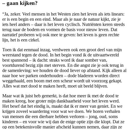
– gaan kijken?
“Ja, zeker. Veel mensen in het Westen zien het leven als iets linears:
er is een begin en een eind. Maar als je naar de natuur kijkt, zie je
iets heel anders – daar is het leven cyclisch. Nutriënten keren steeds
terug naar de bodem en vormen de basis voor nieuw leven. Dat
narratief proberen wij ook mee te geven: het leven is geen rechte
lijn, het is een cirkel.
Toen ik dat eenmaal inzag, verdween ook een groot deel van mijn
weerstand tegen de dood. In het begin vond ik de uitvaartwereld
best spannend – ik dacht: straks word ik daar somber van,
voortdurend bezig zijn met sterven. En die angst zie je ook terug in
de samenleving: we houden de dood liever op afstand. Kijk alleen al
naar hoe we parken onderhouden – dode bladeren worden direct
weggehaald, een boom met een scheur wordt uit voorzorg gekapt.
Alles wat met dood te maken heeft, moet uit beeld blijven.
Maar wat ik juist heb gemerkt, is dat hoe meer ik met de dood te
maken kreeg, hoe groter mijn dankbaarheid voor het leven werd.
Het besef dat het eindig is, maakt dat ik er meer van geniet. En we
krijgen zoveel waardering voor wat we doen. We horen verhalen
van mensen die een dierbare hebben verloren – jong, oud, soms
kinderen – en voor wie wij dan de enige optie zijn die klopt. Dat ze
op een betekenisvolle manier afscheid kunnen nemen, daar zijn ze