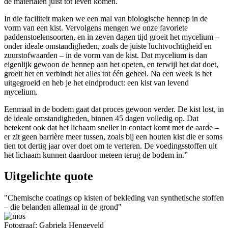
de materialen juist tot leven komen.
In die faciliteit maken we een mal van biologische hennep in de
vorm van een kist. Vervolgens mengen we onze favoriete
paddenstoelensoorten, en in zeven dagen tijd groeit het mycelium –
onder ideale omstandigheden, zoals de juiste luchtvochtigheid en
zuurstofwaarden – in de vorm van de kist. Dat mycelium is dan
eigenlijk gewoon de hennep aan het opeten, en terwijl het dat doet,
groeit het en verbindt het alles tot één geheel. Na een week is het
uitgegroeid en heb je het eindproduct: een kist van levend
mycelium.
Eenmaal in de bodem gaat dat proces gewoon verder. De kist lost, in
de ideale omstandigheden, binnen 45 dagen volledig op. Dat
betekent ook dat het lichaam sneller in contact komt met de aarde –
er zit geen barrière meer tussen, zoals bij een houten kist die er soms
tien tot dertig jaar over doet om te verteren. De voedingsstoffen uit
het lichaam kunnen daardoor meteen terug de bodem in.”
Uitgelichte quote
Chemische coatings op kisten of bekleding van synthetische stoffen
– die belanden allemaal in de grond
Fotograaf: Gabriela Hengeveld