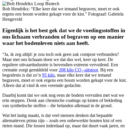
Bob Hendrikx: “Elke keer dat we iemand begraven, moet er ook
ergens een boom worden gekapt voor de kist." Fotograaf: Gabriela
Hengeveld
Eigenlijk is het best gek dat we de voedingsstoffen in
ons lichaam verbranden of begraven op een manier
waar het bodemleven niets aan heeft.
“Ja, ik zeg altijd: je zou toch ook geen zak compost verbranden?
Maar met ons lichaam doen we dat dus wel, keer op keer. De
reguliere uitvaartindustrie is bovendien extreem vervuilend. Een
crematie zorgt gemiddeld voor
208 kilo CO₂-uitstoot
. Bij een
begrafenis is dat zo’n
95 kilo
, maar elke keer dat we iemand
begraven, moet er ook ergens een boom worden gekapt voor de kist.
Alleen dat al vind ik een vreemde gedachte.
Daarbij komt dat we ook nog eens de bodem vervuilen met wat we
erin stoppen. Denk aan chemische coatings op kisten of bekleding
van synthetische stoffen – die belanden allemaal in de grond.
Wat het lastig maakt, is dat veel mensen denken dat bepaalde
alternatieven prima zijn – zoals een onbewerkte houten kist of een
rieten mand. Die lossen inderdaad op, maar dat duurt vaak jaren, en