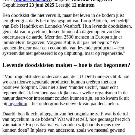
Gepubliceerd
23 juni 2025
Leestijd
12 minuten
Een doodskist die niet vervuilt, maar het leven in de bodem juist
terugbrengt – dat is het uitgangspunt van Loop Biotech, het bedrijf
van Bob Hendrikx en Lonneke Westhoff. Hun levende doodskisten,
gemaakt van mycelium, lossen binnen 45 dagen op en voeden
ondertussen de aarde. Meer dan 2500 mensen in Europa zijn er
inmiddels in begraven. Volgens Bob is dit pas het begin: “We
openen de deur naar een economie van levende producten – een
systeem dat niet gebaseerd is op uitputting, maar op regeneratie.”
Levende doodskisten maken – hoe is dat begonnen?
“Voor mijn afstudeeronderzoek aan de TU Delft onderzocht ik hoe
we een nieuwe generatie producten kunnen creëren met een
positieve footprint. Dus niet alleen ‘minder slecht’, maar echt
regeneratief. Ik ben toen gaan kijken naar welke organismen in de
natuur daarvoor interessant zouden kunnen zijn, en zo kwam ik uit
bij
mycelium
– het ondergrondse netwerk van paddenstoelen.
Daarbij ben ik echt uitgegaan van het organisme zelf: wat is de rol
van mycelium in de bodem? Wat wil het zelf, hoe gedraagt het zich
van nature? En pas daarna: wat zouden wij daar als mens mee
kunnen doen? In plaats van andersom, zoals we meestal gewend